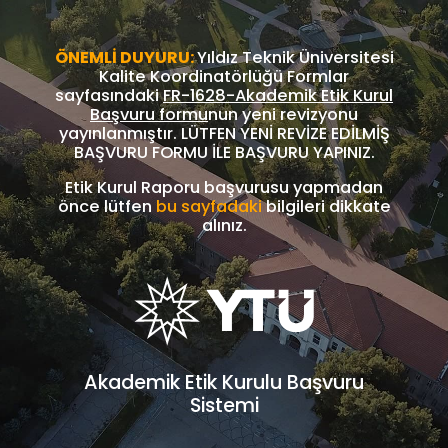
ÖNEMLİ DUYURU:
Yıldız Teknik Üniversitesi
Kalite Koordinatörlüğü Formlar
sayfasındaki
FR-1628-Akademik Etik Kurul
Başvuru formu
nun yeni revizyonu
yayınlanmıştır. LÜTFEN YENİ REVİZE EDİLMİŞ
BAŞVURU FORMU İLE BAŞVURU YAPINIZ.
Etik Kurul Raporu başvurusu yapmadan
önce lütfen
bu sayfadaki
bilgileri dikkate
alınız.
Akademik Etik Kurulu Başvuru
Sistemi